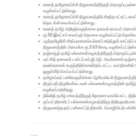
உலகத் தமிழாராய்ச்சி நிறுவனத்திற்குத் தொகுப்பு நல
வழங்கப்பட்டுள்ளது.
உலகத் தமிழாராய்ச்சி நிறுவனத்தில் சிறந்த உட்கட்டமைப
தொடங்கி வைக்கப்பட்டுள்ளது.
உலகத் தமிழ் அறிஞர்களுக்காக தகவல் மையம் அமைக்க
ரூ.50 இலட்சம் வைப்புத் தொகை வழங்கப்பட்டு தொல்கா
பழந்தமிழரின் சிறப்புகளையெல்லாம் எடுத்துக் காட்டும்
நிறுவனத்தில் அமைக்க ரூ.3.63 கோடி வழங்கப்பட்டுள்
தஞ்சாவூர் தமிழ் பல்கலைக்கழகத்திற்குத் தொகுப்பு நல
புரட்சித் தலைவர் டாக்டர் எம்.ஜி.ஆர். அவர்களால் தஞ்
நலன்களைக் கருத்திற்கொண்டும், கட்டட வசதிகளின் த
ஒதுக்கீடு செய்யப்பட்டுள்ளது.
தமிழாய்வுப் பணிகளுக்கென ஆசியவியல் நிறுவனத்திற்க
திருப்பதி திருவேங்கடவன் பல்கலைக்கழகத்தின் தமிழ்
வழங்கப்படுகிறது.
தில்லித் தமிழ் சங்கத்திற்குத் தோரண வாயில் கட்ட நித
குப்பம் திராவிடப் பல்கலைக்கழகத்திற்கு நிதியுதவியாக
திருவனந்தபுரம், பன்னாட்டு திராவிட மொழியியற் பள்ளிக