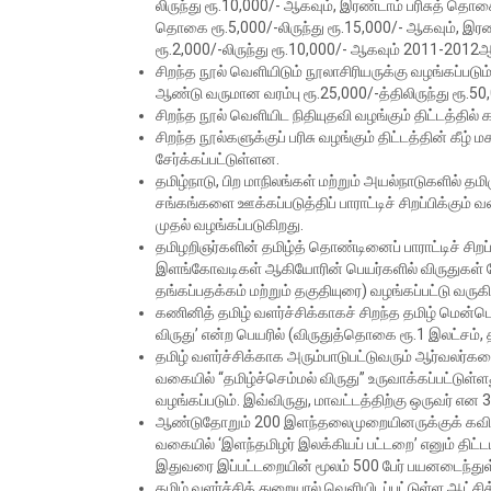
லிருந்து ரூ.10,000/- ஆகவும், இரண்டாம் பரிசுத் தொக
தொகை ரூ.5,000/-லிருந்து ரூ.15,000/- ஆகவும், இரண்
ரூ.2,000/-லிருந்து ரூ.10,000/- ஆகவும் 2011-2012ஆ
சிறந்த நூல் வெளியிடும் நூலாசிரியருக்கு வழங்கப்படும
ஆண்டு வருமான வரம்பு ரூ.25,000/-த்திலிருந்து ரூ.50
சிறந்த நூல் வெளியிட நிதியுதவி வழங்கும் திட்டத்தில்
சிறந்த நூல்களுக்குப் பரிசு வழங்கும் திட்டத்தின் கீழ
சேர்க்கப்பட்டுள்ளன.
தமிழ்நாடு, பிற மாநிலங்கள் மற்றும் அயல்நாடுகளில் தமி
சங்கங்களை ஊக்கப்படுத்திப் பாராட்டிச் சிறப்பிக்கு
முதல் வழங்கப்படுகிறது.
தமிழறிஞர்களின் தமிழ்த் தொண்டினைப் பாராட்டிச் சிறப்பி
இளங்கோவடிகள் ஆகியோரின் பெயர்களில் விருதுகள் தோ
தங்கப்பதக்கம் மற்றும் தகுதியுரை) வழங்கப்பட்டு வருகி
கணினித் தமிழ் வளர்ச்சிக்காகச் சிறந்த தமிழ் மென்
விருது’ என்ற பெயரில் (விருதுத்தொகை ரூ.1 இலட்சம், த
தமிழ் வளர்ச்சிக்காக அரும்பாடுபட்டுவரும் ஆர்வலர்க
வகையில் “தமிழ்ச்செம்மல் விருது” உருவாக்கப்பட்டுள்ளத
வழங்கப்படும். இவ்விருது, மாவட்டத்திற்கு ஒருவர் என 
ஆண்டுதோறும் 200 இளந்தலைமுறையினருக்குக் கவிதை, கட
வகையில் ‘இளந்தமிழர் இலக்கியப் பட்டறை’ எனும் திட்ட
இதுவரை இப்பட்டறையின் மூலம் 500 பேர் பயனடைந்துள
தமிழ் வளர்ச்சித் துறையால் வெளியிடப்பட்டுள்ள ஆட்சி