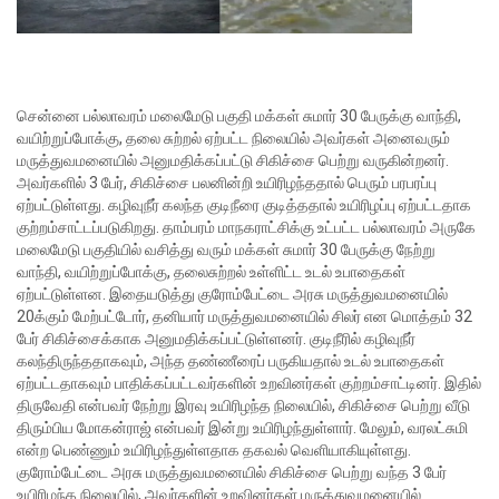
சென்னை பல்லாவரம் மலைமேடு பகுதி மக்கள் சுமார் 30 பேருக்கு வாந்தி,
வயிற்றுப்போக்கு, தலை சுற்றல் ஏற்பட்ட நிலையில் அவர்கள் அனைவரும்
மருத்துவமனையில் அனுமதிக்கப்பட்டு சிகிச்சை பெற்று வருகின்றனர்.
அவர்களில் 3 பேர், சிகிச்சை பலனின்றி உயிரிழந்ததால் பெரும் பரபரப்பு
ஏற்பட்டுள்ளது. கழிவுநீர் கலந்த குடிநீரை குடித்ததால் உயிரிழப்பு ஏற்பட்டதாக
குற்றம்சாட்டப்படுகிறது.
தாம்பரம் மாநகராட்சிக்கு உட்பட்ட பல்லாவரம் அருகே
மலைமேடு பகுதியில் வசித்து வரும் மக்கள் சுமார் 30 பேருக்கு நேற்று
வாந்தி, வயிற்றுப்போக்கு, தலைசுற்றல் உள்ளிட்ட உடல் உபாதைகள்
ஏற்பட்டுள்ளன. இதையடுத்து குரோம்பேட்டை அரசு மருத்துவமனையில்
20க்கும் மேற்பட்டோர், தனியார் மருத்துவமனையில் சிலர் என மொத்தம் 32
பேர் சிகிச்சைக்காக அனுமதிக்கப்பட்டுள்ளனர்.
குடிநீரில் கழிவுநீர்
கலந்திருந்ததாகவும், அந்த தண்ணீரைப் பருகியதால் உடல் உபாதைகள்
ஏற்பட்டதாகவும் பாதிக்கப்பட்டவர்களின் உறவினர்கள் குற்றம்சாட்டினர். இதில்
திருவேதி என்பவர் நேற்று இரவு உயிரிழந்த நிலையில், சிகிச்சை பெற்று வீடு
திரும்பிய மோகன்ராஜ் என்பவர் இன்று உயிரிழந்துள்ளார். மேலும், வரலட்சுமி
என்ற பெண்ணும் உயிரிழந்துள்ளதாக தகவல் வெளியாகியுள்ளது.
குரோம்பேட்டை அரசு மருத்துவமனையில் சிகிச்சை பெற்று வந்த 3 பேர்
உயிரிழந்த நிலையில், அவர்களின் உறவினர்கள் மருத்துவமனையில்