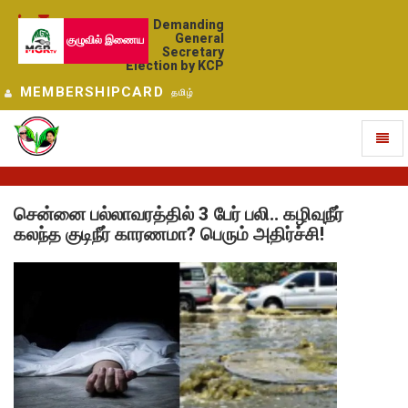
Demanding
General
குழுவில் இணைய
Secretary
Election by KCP
MEMBERSHIPCARD
தமிழ்
Toggl
naviga
சென்னை பல்லாவரத்தில் 3 பேர் பலி.. கழிவுநீர்
கலந்த குடிநீர் காரணமா? பெரும் அதிர்ச்சி!