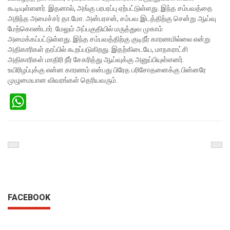
கூடியுள்ளனர். இதனால், அங்கு பரபரப்பு ஏற்பட்டுள்ளது. இந்த சம்பவத்தை
அறிந்த அமைச்சர் தா.மோ. அன்பரசன், சம்பவ இடத்திற்கு சென்று ஆய்வு
மேற்கொண்டார். மேலும் அப்பகுதியில் மருத்துவ முகாம்
அமைக்கப்பட்டுள்ளது.
இந்த சம்பவத்திற்கு குடிநீர் காரணமில்லை என்று
அதிகாரிகள் தரப்பில் கூறப்படுகிறது. இதற்கிடையே, மாநகராட்சி
அதிகாரிகள் மாதிரி நீர் சேகரித்து ஆய்வுக்கு அனுப்பியுள்ளனர்.
உயிரிழப்புக்கு என்ன காரணம் என்பது பிரேத பரிசோதனைக்கு பின்னரே
முழுமையான விவரங்கள் தெரியவரும்.
WhatsApp
Previous
Nex
Post
Pos
FACEBOOK