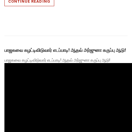
CONTINUE READING
பாஜகவை கழட்டிவிடுவார் எடப்பாடி! ஆதவ் அர்ஜுனா கருப்பு ஆடு!
பாஜகவை கழட்டிவிடுவார் எடப்பாடி! ஆதவ் அர்ஜுனா கருப்பு ஆடு!