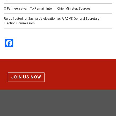
O Panneerselvam To Remain Interim Chief Minister: Sources
Rules flouted for Sasikala’s elevation as AIADMK General Secretary:
Election Commission
Facebook
JOIN US NOW