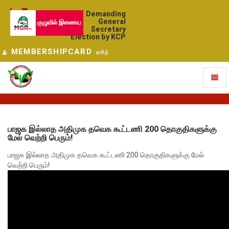
Demanding
General
குழுவில் இணைய
Secretary
Election by KCP
MEMBERSHIPCARD
தமிழ்
Toggl
naviga
பாஜக இல்லாத அதிமுக தவெக கூட்டணி 200 தொகுதிகளுக்கு
மேல் வெற்றி பெரும்!
பாஜக இல்லாத அதிமுக தவெக கூட்டணி 200 தொகுதிகளுக்கு மேல்
வெற்றி பெரும்!