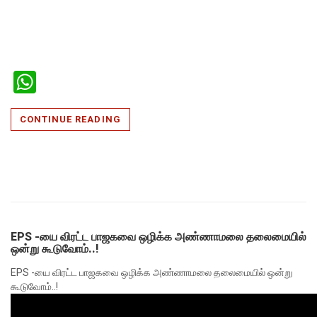
WhatsApp
CONTINUE READING
EPS -யை விரட்ட பாஜகவை ஒழிக்க அண்ணாமலை தலைமையில்
ஒன்று கூடுவோம்..!
EPS -யை விரட்ட பாஜகவை ஒழிக்க அண்ணாமலை தலைமையில் ஒன்று
கூடுவோம்..!