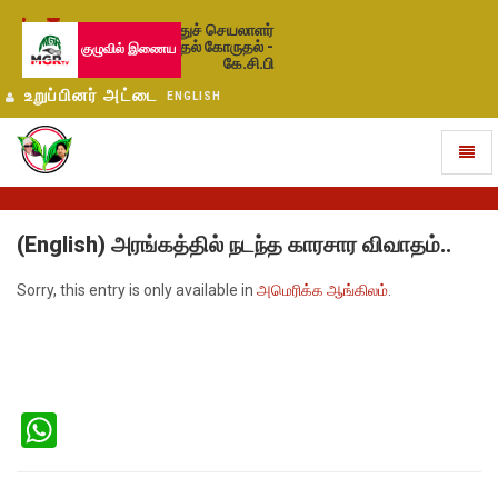
பொதுச் செயலாளர்
தேர்தல் கோருதல் -
குழுவில் இணைய
கே.சி.பி
உறுப்பினர் அட்டை
ENGLISH
Toggl
naviga
(English) அரங்கத்தில் நடந்த காரசார விவாதம்..
Sorry, this entry is only available in
அமெரிக்க ஆங்கிலம்
.
WhatsApp