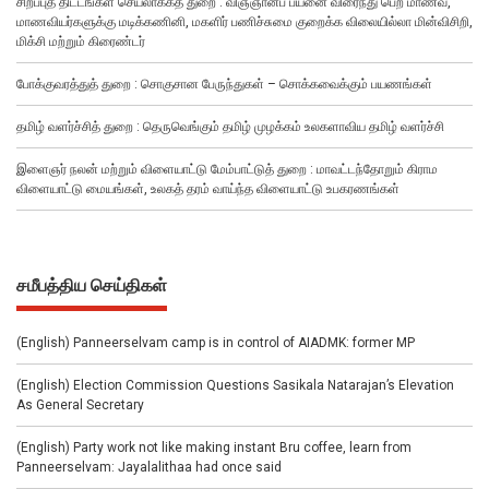
சிறப்புத் திட்டங்கள் செயலாக்கத் துறை : விஞ்ஞானப் பயனை விரைந்து பெற மாணவ,
மாணவியர்களுக்கு மடிக்கணினி, மகளிர் பணிச்சுமை குறைக்க விலையில்லா மின்விசிறி,
மிக்சி மற்றும் கிரைண்டர்
போக்குவரத்துத் துறை : சொகுசான பேருந்துகள் – சொக்கவைக்கும் பயணங்கள்
தமிழ் வளர்ச்சித் துறை : தெருவெங்கும் தமிழ் முழக்கம் உலகளாவிய தமிழ் வளர்ச்சி
இளைஞர் நலன் மற்றும் விளையாட்டு மேம்பாட்டுத் துறை : மாவட்டந்தோறும் கிராம
விளையாட்டு மையங்கள், உலகத் தரம் வாய்ந்த விளையாட்டு உபகரணங்கள்
சமீபத்திய செய்திகள்
(English) Panneerselvam camp is in control of AIADMK: former MP
(English) Election Commission Questions Sasikala Natarajan’s Elevation
As General Secretary
(English) Party work not like making instant Bru coffee, learn from
Panneerselvam: Jayalalithaa had once said