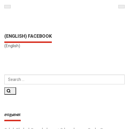
Previous
Nex
Post
Pos
(ENGLISH) FACEBOOK
(English)
SEARCH
FOR:
Search
சாதனை