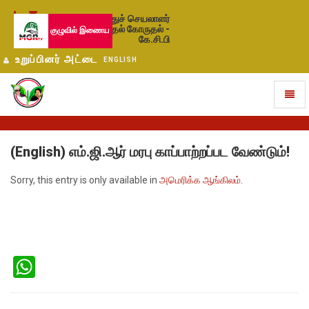
பொதுச் செயலாளர்
தேர்தல் கோருதல் -
குழுவில் இணைய
கே.சி.பி
உறுப்பினர் அட்டை
ENGLISH
Toggl
naviga
(English) எம்.ஜி.ஆர் மரபு காப்பாற்றப்பட வேண்டும்!
Sorry, this entry is only available in
அமெரிக்க ஆங்கிலம்
.
WhatsApp