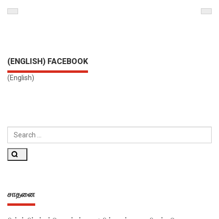
Previous
Nex
Post
Pos
(ENGLISH) FACEBOOK
(English)
SEARCH
FOR:
Search
சாதனை