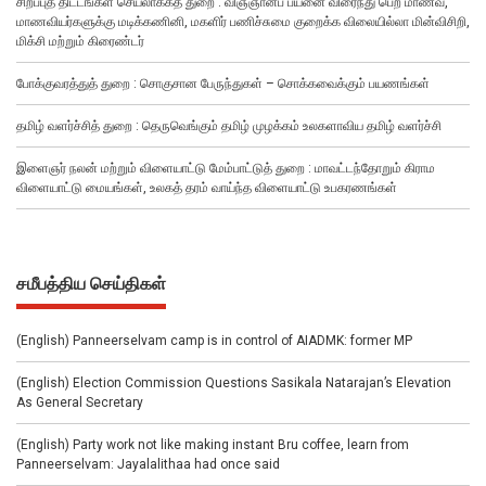
சிறப்புத் திட்டங்கள் செயலாக்கத் துறை : விஞ்ஞானப் பயனை விரைந்து பெற மாணவ,
மாணவியர்களுக்கு மடிக்கணினி, மகளிர் பணிச்சுமை குறைக்க விலையில்லா மின்விசிறி,
மிக்சி மற்றும் கிரைண்டர்
போக்குவரத்துத் துறை : சொகுசான பேருந்துகள் – சொக்கவைக்கும் பயணங்கள்
தமிழ் வளர்ச்சித் துறை : தெருவெங்கும் தமிழ் முழக்கம் உலகளாவிய தமிழ் வளர்ச்சி
இளைஞர் நலன் மற்றும் விளையாட்டு மேம்பாட்டுத் துறை : மாவட்டந்தோறும் கிராம
விளையாட்டு மையங்கள், உலகத் தரம் வாய்ந்த விளையாட்டு உபகரணங்கள்
சமீபத்திய செய்திகள்
(English) Panneerselvam camp is in control of AIADMK: former MP
(English) Election Commission Questions Sasikala Natarajan’s Elevation
As General Secretary
(English) Party work not like making instant Bru coffee, learn from
Panneerselvam: Jayalalithaa had once said