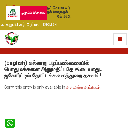
பொதுச் செயலாளர்
தேர்தல் கோருதல் -
குழுவில் இணைய
கே.சி.பி
உறுப்பினர் அட்டை
ENGLISH
Toggl
naviga
(English) கல்லாறு பழப்பண்ணையில்
பொதுமக்களை அனுமதிப்பதே கிடையாது..
ஐகோர்ட்டில் தோட்டக்கலைத்துறை தகவல்!
Sorry, this entry is only available in
அமெரிக்க ஆங்கிலம்
.
WhatsApp