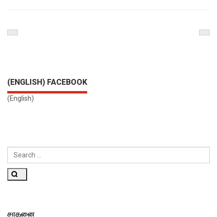
Previous
Nex
Post
Pos
(ENGLISH) FACEBOOK
(English)
SEARCH
FOR:
Search
சாதனை