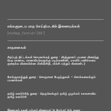
எங்களுடைய மாத செய்திமடலில் இணையுங்கள்
[mc4wp_form id="246"]
சாதனைகள்
சிறப்புத் திட்டங்கள் செயலாக்கத் துறை : விஞ்ஞானப் பயனை விரைந்து
பெற மாணவ, மாணவியர்களுக்கு மடிக்கணினி, மகளிர் பணிச்சுமை
குறைக்க விலையில்லா மின்விசிறி, மிக்சி மற்றும் கிரைண்டர்
போக்குவரத்துத் துறை : சொகுசான பேருந்துகள் – சொக்கவைக்கும்
பயணங்கள்
தமிழ் வளர்ச்சித் துறை : தெருவெங்கும் தமிழ் முழக்கம் உலகளாவிய
தமிழ் வளர்ச்சி
இளைஞர் நலன் மற்றும் விளையாட்டு மேம்பாட்டுத் துறை :