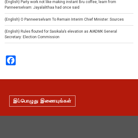
(English) Party work not like making instant Bru coffee, learn from
Panneerselvam: Jayalalithaa had once said
(English) O Panneerselvam To Remain Interim Chief Minister: Sources
(English) Rules flouted for Sasikala’s elevation as AIADMK General
Secretary: Election Commission
Facebook
இப்பொழுது இணையுங்கள்