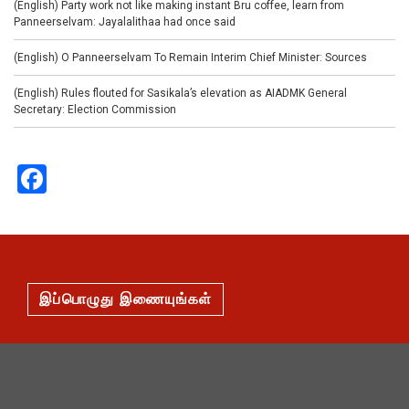
(English) Party work not like making instant Bru coffee, learn from
Panneerselvam: Jayalalithaa had once said
(English) O Panneerselvam To Remain Interim Chief Minister: Sources
(English) Rules flouted for Sasikala’s elevation as AIADMK General
Secretary: Election Commission
Facebook
இப்பொழுது இணையுங்கள்