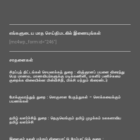
எங்களுடைய மாத செய்திமடலில் இணையுங்கள்
[mc4wp_form id="246"]
சாதனைகள்
சிறப்புத் திட்டங்கள் செயலாக்கத் துறை : விஞ்ஞானப் பயனை விரைந்து
பெற மாணவ, மாணவியர்களுக்கு மடிக்கணினி, மகளிர் பணிச்சுமை
குறைக்க விலையில்லா மின்விசிறி, மிக்சி மற்றும் கிரைண்டர்
போக்குவரத்துத் துறை : சொகுசான பேருந்துகள் – சொக்கவைக்கும்
பயணங்கள்
தமிழ் வளர்ச்சித் துறை : தெருவெங்கும் தமிழ் முழக்கம் உலகளாவிய
தமிழ் வளர்ச்சி
இளைஞர் நலன் மற்றும் விளையாட்டு மேம்பாட்டுத் துறை :