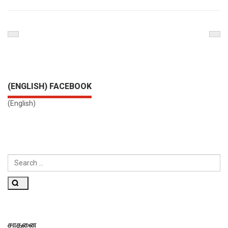
Previous
Nex
Post
Pos
(ENGLISH) FACEBOOK
(English)
SEARCH
FOR:
Search
சாதனை