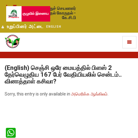
பொதுச் செயலாளர்
தேர்தல் கோருதல் -
குழுவில் இணைய
கே.சி.பி
உறுப்பினர் அட்டை
ENGLISH
Toggl
naviga
(English) செஞ்சி ஒரே மையத்தில் பிளஸ் 2
தேர்வெழுதிய 167 பேர் வேதியியலில் சென்டம்..
வினாத்தாள் கசிவா?
Sorry, this entry is only available in
அமெரிக்க ஆங்கிலம்
.
WhatsApp