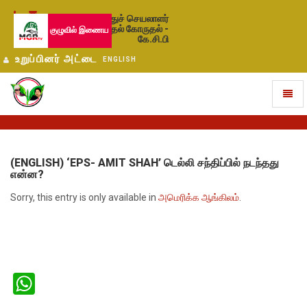
பொதுச் செயலாளர்
தேர்தல் கோருதல் -
குழுவில் இணைய
கே.சி.பி
உறுப்பினர் அட்டை
ENGLISH
Toggl
naviga
(ENGLISH) ‘EPS- AMIT SHAH’ டெல்லி சந்திப்பில் நடந்தது
என்ன?
Sorry, this entry is only available in
அமெரிக்க ஆங்கிலம்
.
WhatsApp