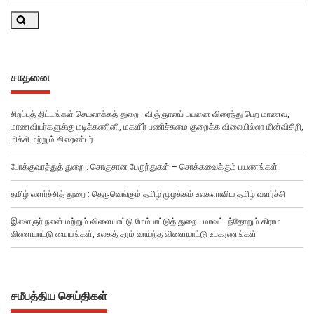
Search
சாதனை
சிறப்புத் திட்டங்கள் செயலாக்கத் துறை : விஞ்ஞானப் பயனை விரைந்து பெற மாணவ,
மாணவியர்களுக்கு மடிக்கணினி, மகளிர் பணிச்சுமை குறைக்க விலையில்லா மின்விசிறி,
மிக்சி மற்றும் கிரைண்டர்
போக்குவரத்துத் துறை : சொகுசான பேருந்துகள் – சொக்கவைக்கும் பயணங்கள்
தமிழ் வளர்ச்சித் துறை : தெருவெங்கும் தமிழ் முழக்கம் உலகளாவிய தமிழ் வளர்ச்சி
இளைஞர் நலன் மற்றும் விளையாட்டு மேம்பாட்டுத் துறை : மாவட்டந்தோறும் கிராம
விளையாட்டு மையங்கள், உலகத் தரம் வாய்ந்த விளையாட்டு உபகரணங்கள்
சமீபத்திய செய்திகள்