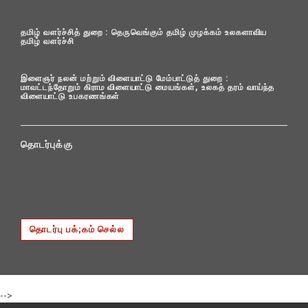
தமிழ் வளர்ச்சித் துறை : தெருவெங்கும் தமிழ் முழக்கம் உலகளாவிய
தமிழ் வளர்ச்சி
இளைஞர் நலன் மற்றும் விளையாட்டு மேம்பாட்டுத் துறை :
மாவட்டந்தோறும் கிராம விளையாட்டு மையங்கள், உலகத் தரம் வாய்ந்த
விளையாட்டு உபகரணங்கள்
தொடர்புக்கு
தொடர்பு பக்;கம் செல்ல
-->