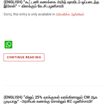
(ENGLISH) ”கூட்டணி கணக்கை அமித் ஷாவிடம் ஒப்படைத்த
இபிஎஸ்” – விளக்கும் கே.சி.பழனிசாமி
Sorry, this entry is only available in
அமெரிக்க ஆங்கிலம்
.
WhatsApp
CONTINUE READING
(ENGLISH) “விஜய் 25% வாக்குகள் வாங்கினாலும் CM ஆக
முடியாது” -அரசியல் கணக்கு சொல்லும் KC பழனிச்சாமி!