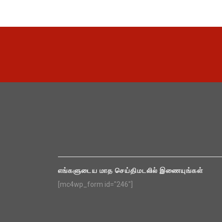
எங்களுடைய மாத செய்திமடலில் இணையுங்கள்
[mc4wp_form id="246"]