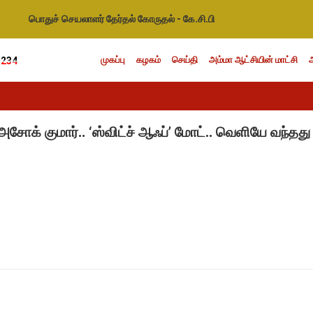
பொதுச் செயலாளர் தேர்தல் கோருதல் - கே.சி.பி
முகப்பு
கழகம்
செய்தி
அம்மா ஆட்சியின் மாட்சி
1234
சோக் குமார்.. ‘ஸ்விட்ச் ஆஃப்’ மோட்.. வெளியே வந்தது