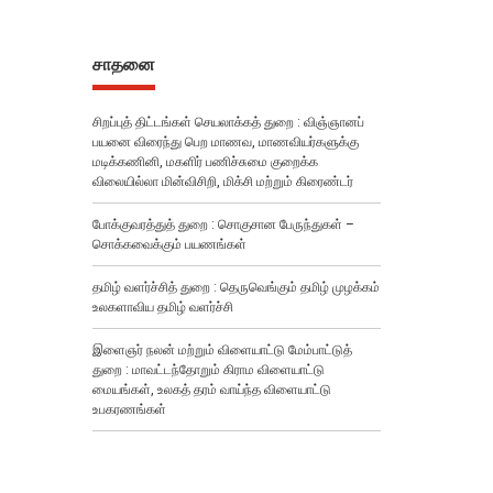
Post
சாதனை
சிறப்புத் திட்டங்கள் செயலாக்கத் துறை : விஞ்ஞானப்
பயனை விரைந்து பெற மாணவ, மாணவியர்களுக்கு
மடிக்கணினி, மகளிர் பணிச்சுமை குறைக்க
விலையில்லா மின்விசிறி, மிக்சி மற்றும் கிரைண்டர்
போக்குவரத்துத் துறை : சொகுசான பேருந்துகள் –
சொக்கவைக்கும் பயணங்கள்
தமிழ் வளர்ச்சித் துறை : தெருவெங்கும் தமிழ் முழக்கம்
உலகளாவிய தமிழ் வளர்ச்சி
இளைஞர் நலன் மற்றும் விளையாட்டு மேம்பாட்டுத்
துறை : மாவட்டந்தோறும் கிராம விளையாட்டு
மையங்கள், உலகத் தரம் வாய்ந்த விளையாட்டு
உபகரணங்கள்