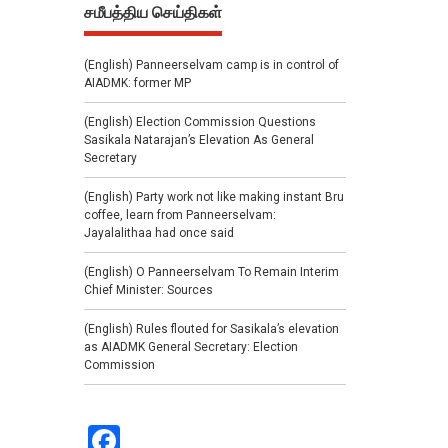
சமீபத்திய செய்திகள்
(English) Panneerselvam camp is in control of
AIADMK: former MP
(English) Election Commission Questions
Sasikala Natarajan’s Elevation As General
Secretary
(English) Party work not like making instant Bru
coffee, learn from Panneerselvam:
Jayalalithaa had once said
(English) O Panneerselvam To Remain Interim
Chief Minister: Sources
(English) Rules flouted for Sasikala’s elevation
as AIADMK General Secretary: Election
Commission
Facebook