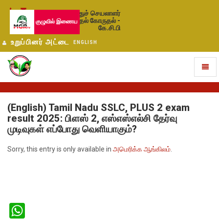
பொதுச் செயலாளர்
தேர்தல் கோருதல் -
குழுவில் இணைய
கே.சி.பி
உறுப்பினர் அட்டை
ENGLISH
Toggl
naviga
(English) Tamil Nadu SSLC, PLUS 2 exam
result 2025: பிளஸ் 2, எஸ்எஸ்எல்சி தேர்வு
முடிவுகள் எப்போது வெளியாகும்?
Sorry, this entry is only available in
அமெரிக்க ஆங்கிலம்
.
WhatsApp