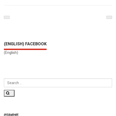
Previous
Nex
Post
Pos
(ENGLISH) FACEBOOK
(English)
SEARCH
FOR:
Search
சாதனை