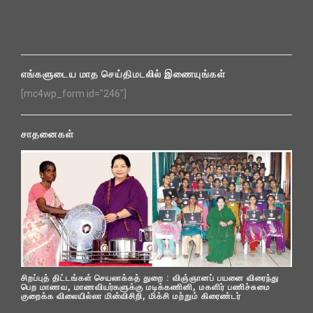
எங்களுடைய மாத செய்திமடலில் இணையுங்கள்
[mc4wp_form id="246"]
சாதனைகள்
சிறப்புத் திட்டங்கள் செயலாக்கத் துறை : விஞ்ஞானப் பயனை விரைந்து
பெற மாணவ, மாணவியர்களுக்கு மடிக்கணினி, மகளிர் பணிச்சுமை
குறைக்க விலையில்லா மின்விசிறி, மிக்சி மற்றும் கிரைண்டர்