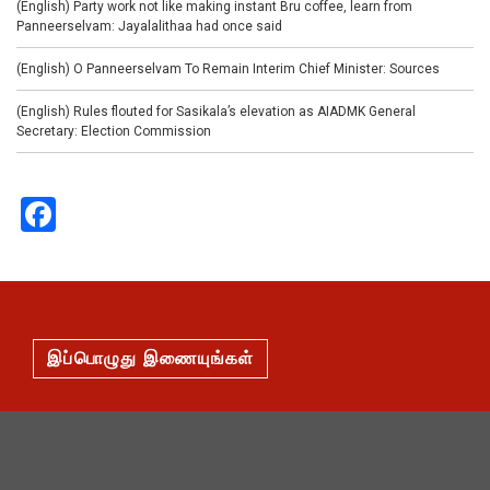
(English) Party work not like making instant Bru coffee, learn from
Panneerselvam: Jayalalithaa had once said
(English) O Panneerselvam To Remain Interim Chief Minister: Sources
(English) Rules flouted for Sasikala’s elevation as AIADMK General
Secretary: Election Commission
Facebook
இப்பொழுது இணையுங்கள்