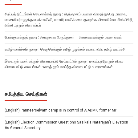
சிறப்புத் திட்டங்கள் செயலாக்கத் துறை : விஞ்ஞானப் பயனை விரைந்து பெற மாணவ,
மாணவியர்களுக்கு மடிக்கணினி, மகளிர் பணிச்சுமை குறைக்க விலையில்லா மின்விசிறி,
மிக்சி மற்றும் கிரைண்டர்
போக்குவரத்துத் துறை : சொகுசான பேருந்துகள் – சொக்கவைக்கும் பயணங்கள்
தமிழ் வளர்ச்சித் துறை : தெருவெங்கும் தமிழ் முழக்கம் உலகளாவிய தமிழ் வளர்ச்சி
இளைஞர் நலன் மற்றும் விளையாட்டு மேம்பாட்டுத் துறை : மாவட்டந்தோறும் கிராம
விளையாட்டு மையங்கள், உலகத் தரம் வாய்ந்த விளையாட்டு உபகரணங்கள்
சமீபத்திய செய்திகள்
(English) Panneerselvam camp is in control of AIADMK: former MP
(English) Election Commission Questions Sasikala Natarajan’s Elevation
As General Secretary