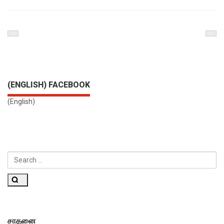
Previous
Nex
Post
Pos
(ENGLISH) FACEBOOK
(English)
SEARCH
FOR:
Search
சாதனை