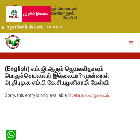
பொதுச் செயலாளர்
தேர்தல் கோருதல் -
குழுவில் இணைய
கே.சி.பி
உறுப்பினர் அட்டை
ENGLISH
Toggl
naviga
(English) எம்.ஜி.ஆரும் ஜெயலலிதாவும்
பொதுச்செயலாளர் இல்லையா?-முன்னாள்
அ.தி.மு.க எம்.பி கே.சி.பழனிசாமி கேள்வி
Sorry, this entry is only available in
அமெரிக்க ஆங்கிலம்
.
WhatsApp