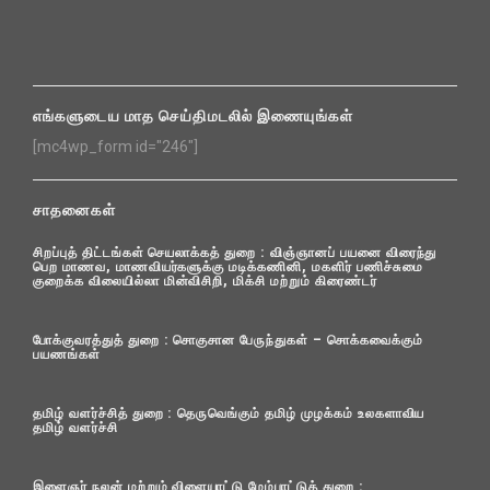
எங்களுடைய மாத செய்திமடலில் இணையுங்கள்
[mc4wp_form id="246"]
சாதனைகள்
சிறப்புத் திட்டங்கள் செயலாக்கத் துறை : விஞ்ஞானப் பயனை விரைந்து
பெற மாணவ, மாணவியர்களுக்கு மடிக்கணினி, மகளிர் பணிச்சுமை
குறைக்க விலையில்லா மின்விசிறி, மிக்சி மற்றும் கிரைண்டர்
போக்குவரத்துத் துறை : சொகுசான பேருந்துகள் – சொக்கவைக்கும்
பயணங்கள்
தமிழ் வளர்ச்சித் துறை : தெருவெங்கும் தமிழ் முழக்கம் உலகளாவிய
தமிழ் வளர்ச்சி
இளைஞர் நலன் மற்றும் விளையாட்டு மேம்பாட்டுத் துறை :