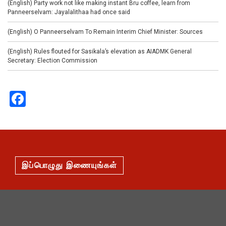
(English) Party work not like making instant Bru coffee, learn from
Panneerselvam: Jayalalithaa had once said
(English) O Panneerselvam To Remain Interim Chief Minister: Sources
(English) Rules flouted for Sasikala’s elevation as AIADMK General
Secretary: Election Commission
Facebook
இப்பொழுது இணையுங்கள்