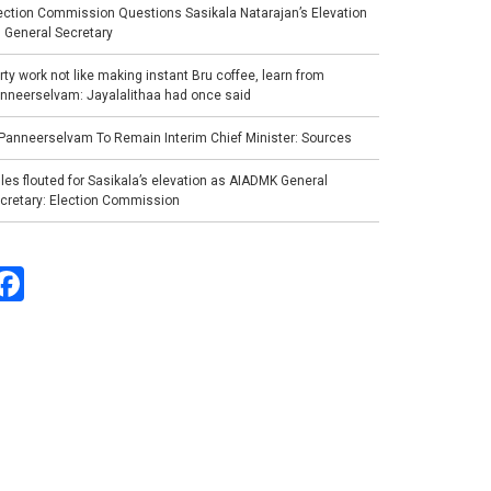
ection Commission Questions Sasikala Natarajan’s Elevation
 General Secretary
rty work not like making instant Bru coffee, learn from
nneerselvam: Jayalalithaa had once said
Panneerselvam To Remain Interim Chief Minister: Sources
les flouted for Sasikala’s elevation as AIADMK General
cretary: Election Commission
Facebook