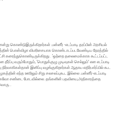
று கொண்டுஇருக்கிறார்கள் .பன்னீர் -எடப்பாடி தரப்பின் அரசியல்
ழகத்தின் பொன்விழா விமரிசையாக கொண்டாடப்படவேண்டிய நேரத்தில்
 கட்சி கரைந்துகொண்டிருக்கிறது . ‘ஒற்றை தலைமைக்காக கூட்டப்பட்ட
ீர்ப்பு வரும்போதும், ‘பொதுக்குழு முடிவுகள் செல்லும்’ என எடப்பாடி
நிர்வாகிகள்தான் இனிப்பு வழங்குகிறார்கள் ஆதாய எதிர்பார்ப்பில் கூட
கத்தின் எந்த ஊரிலும் சிறு சலசலப்புகூட இல்லை .பன்னீர்-எடப்பாடி
காகவோ சண்டை போடவில்லை. தங்களின் பதவியை,அதிகாரத்தை
வ்வொரு…