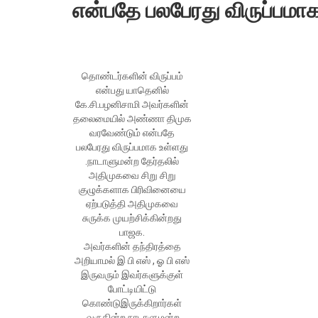
என்பதே பலபேரது விருப்பமா
தொண்டர்களின் விருப்பம்
என்பது யாதெனில்
கே.சி.பழனிசாமி அவர்களின்
தலைமையில் அண்ணா திமுக
வரவேண்டும் என்பதே
பலபேரது விருப்பமாக உள்ளது
.நாடாளுமன்ற தேர்தலில்
அதிமுகவை சிறு சிறு
குழுக்களாக பிரிவினையை
ஏற்படுத்தி அதிமுகவை
சுருக்க முயற்சிக்கின்றது
பாஜக.
அவர்களின் தந்திரத்தை
அறியாமல் இ பி எஸ் , ஓ பி எஸ்
இருவரும் இவர்களுக்குள்
போட்டியிட்டு
கொண்டுஇருக்கிறார்கள்
.வருகின்ற நாடாளுமன்ற