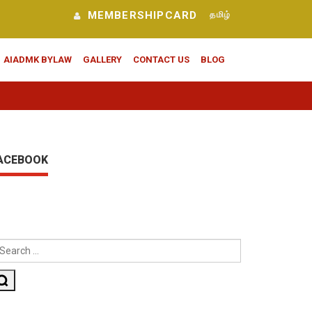
MEMBERSHIPCARD
தமிழ்
AIADMK BYLAW
GALLERY
CONTACT US
BLOG
ACEBOOK
EARCH
OR:
Search