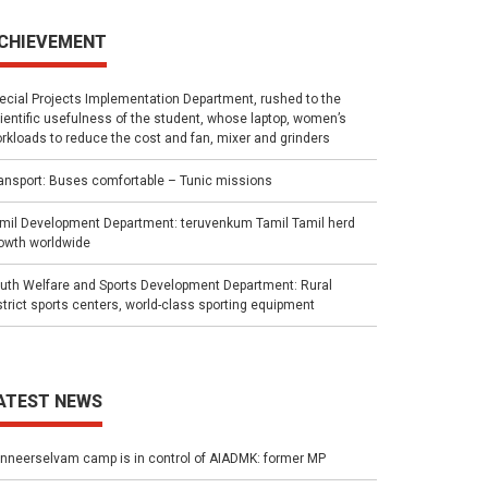
CHIEVEMENT
ecial Projects Implementation Department, rushed to the
ientific usefulness of the student, whose laptop, women’s
rkloads to reduce the cost and fan, mixer and grinders
ansport: Buses comfortable – Tunic missions
mil Development Department: teruvenkum Tamil Tamil herd
owth worldwide
uth Welfare and Sports Development Department: Rural
strict sports centers, world-class sporting equipment
ATEST NEWS
nneerselvam camp is in control of AIADMK: former MP