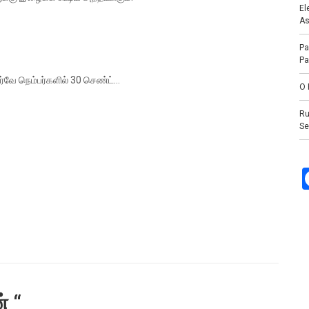
El
As
Pa
Pa
சர்வே நெம்பர்களில் 30 செண்ட்…
O 
Ru
Se
் “