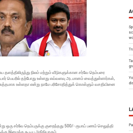
A
Sp
sc
wo
Tr
Ta
gr
ைய தளத்திலிருந்து நிலம் மற்றும் வீடுகளுக்கான சர்வே நெம்பரை
Yo
யார் பெயரில் தற்போது உள்ளது எவ்வளவு அடமானம் வைத்துள்ளார்கள்,
di
்) சுத்தமாக உள்ளதா என்று நாமே பரிசோதித்துக் கொள்ளும் வசதியினை
L
Pa
ு ஒரு சர்வே நெம்பருக்கு குறைந்தது 500/- ரூபாய் பணம் செலுத்தி
ுக்கு இழைக்க கூடிய அநீதியாகும்.