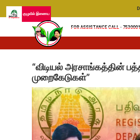
De
குழுவில் இணைய
FOR ASSISTANCE CALL - 753000
“விடியல் அரசாங்கத்தின் பத்
முறைகேடுகள்”