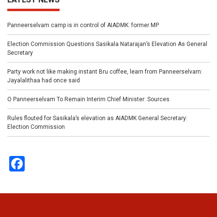
Panneerselvam camp is in control of AIADMK: former MP
Election Commission Questions Sasikala Natarajan’s Elevation As General
Secretary
Party work not like making instant Bru coffee, learn from Panneerselvam:
Jayalalithaa had once said
O Panneerselvam To Remain Interim Chief Minister: Sources
Rules flouted for Sasikala’s elevation as AIADMK General Secretary:
Election Commission
Facebook