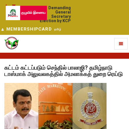
Demanding
General
குழுவில் இணைய
Secretary
Election by KCP
MEMBERSHIPCARD
தமிழ்
Toggl
naviga
கட்டம் கட்டப்படும் செந்தில் பாலாஜி? தமிழ்நாடு
டாஸ்மாக் அலுவலகத்தில் அமலாக்கத் துறை ரெய்டு