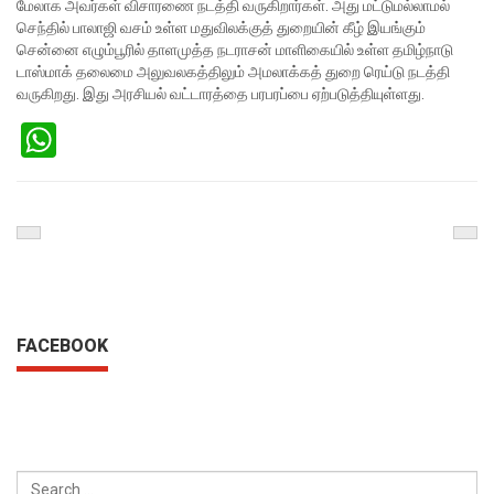
மேலாக அவர்கள் விசாரணை நடத்தி வருகிறார்கள். அது மட்டுமல்லாமல்
செந்தில் பாலாஜி வசம் உள்ள மதுவிலக்குத் துறையின் கீழ் இயங்கும்
சென்னை எழும்பூரில் தாளமுத்த நடராசன் மாளிகையில் உள்ள தமிழ்நாடு
டாஸ்மாக் தலைமை அலுவலகத்திலும் அமலாக்கத் துறை ரெய்டு நடத்தி
வருகிறது. இது அரசியல் வட்டாரத்தை பரபரப்பை ஏற்படுத்தியுள்ளது.
WhatsApp
Previous
Nex
Post
Pos
FACEBOOK
SEARCH
FOR: