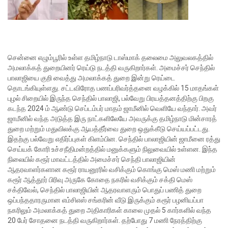
சென்னை எழும்பூரில் உள்ள தமிழ்நாடு டாஸ்மாக் தலைமை அலுவலகத்தில்
அமலாக்கத் துறையினர் ரெய்டு நடத்தி வருகிறார்கள்.
அமைச்சர் செந்தில்
பாலாஜியை குறி வைத்து அமலாக்கத் துறை இன்று ரெய்டை
தொடங்கியுள்ளது. சட்டவிரோத பணப்பரிவர்த்தனை வழக்கில் 15 மாதங்கள்
புழல் சிறையில் இருந்த செந்தில் பாலாஜி, பல்வேறு பிரயத்தனத்திற்கு பிறகு
கடந்த 2024 ம் ஆண்டு செப்டம்பர் மாதம் ஜாமீனில் வெளியே வந்தார்.
அவர்
ஜாமீனில் வந்த அடுத்த இரு நாட்களிலேயே அவருக்கு தமிழ்நாடு மின்சாரத்
துறை மற்றும் மதுவிலக்கு ஆயத்தீர்வை துறை ஒதுக்கீடு செய்யப்பட்டது.
இதற்கு பல்வேறு எதிர்ப்புகள் கிளம்பின.
செந்தில் பாலாஜியின் ஜாமீனை ரத்து
செய்யக் கோரி உச்சநீதிமன்றத்தில் மனுக்களும் நிலுவையில் உள்ளன. இந்த
நிலையில் கரூர் மாவட்டத்தில் அமைச்சர் செந்தி பாலாஜியின்
ஆதரவாளர்களான கரூர் ராயனூரில் வசிக்கும் கொங்கு மெஸ் மணி மற்றும்
கரூர் ஆத்தூர் பிரிவு அருகே கோதை நகரில் வசிக்கும் சக்தி மெஸ்
சக்திவேல், செந்தில் பாலாஜியின் ஆதரவாளரும் பொதுப் பணித் துறை
ஒப்பந்ததாரருமான எம்சிஎஸ் சங்கரின் வீடு இருக்கும் கரூர் பழனியப்பா
நகரிலும் அமலாக்கத் துறை அதிகாரிகள் காலை முதல் 5 கார்களில் வந்த
20 பேர் சோதனை நடத்தி வருகிறார்கள்.
தற்போது 7 மணி நேரத்திற்கு