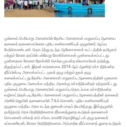
முல்லைப் பெரியாறு அணையில் தேசிய அணைகள் பாதுகாப்பு ஆணைய
தலைவர் தலைமையிலான புதிய கண்காணிப்புக் குழுவினர் ஆய்வு
மேற்கொண்டனர். தொடர்ந்து நடந்த ஆலோசனைக் கூட்டத்தில் தமிழகம்
மற்றும் கேரள தரப்பில் பல்வேறு கோரிக்கைகள் முன்வைக்கப்பட்டது.
முன்னதாக கேரளா நோக்கிச் செல்ல முயன்ற விவசாயிகள் தடுத்து
நிறுத்தப்பட்டனர்.
இதன் காரணமாக 2014 ஆம் ஆண்டு உச்ச நீதிமன்ற
தீர்ப்பின்படி அமைக்கப்பட்ட மூவர் குழு மற்றும் ஐவர் குழு
கலைக்கப்பட்டது.தேசிய அணைகள் பாதுகாப்பு ஆணையத்தின் மூலமாக
புதிய குழுவை அமைக்க மத்திய அரசுக்கு உச்சநீதிமன்றம் உத்தரவிட்டது.
முல்லைப் பெரியாறு அணையின் பாதுகாப்பு தொடர்பாக உச்சநீதிமன்ற
வழிகாட்டுதல் படி,தேசிய அணைகள் பாதுகாப்பு ஆணையத்தின் தலைவர்
அனில் ஜெயின் தலைமையில் 7 பேர் கொண்ட புதிய கண்காணிப்புக்
குழுவை மத்திய அரசு கடந்த ஜனவரி மாதம் நியமித்தது.
இக்குழுவில்
தமிழ்நாடு அரசு பிரதிநிதிகளாக நீர்வளத்துறை கூடுதல் தலைமைச்
செயலாளர் மங்கத் ராம் சர்மா, காவிரி தொழில்நுட்பக் குழு தலைவர்
சுப்ரமணியன், கேரள பிரதிநிதிகளாக அம்மாநில நீர்ப்பாசனத் துறை கூடுதல்