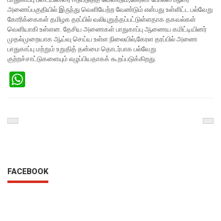
அணைப்பகுதியில் இருந்து வெளியேற்ற வேண்டும் என்பது உள்ளிட்ட பல்வேறு
கோரிக்கைகள் தமிழக தரப்பில் வலியுறுத்தப்பட்டுள்ளதாக தகவல்கள்
வெளியாகி உள்ளன.
தேசிய அணைகள் பாதுகாப்பு ஆணைய கமிட்டியினர்
முதல்முறையாக ஆய்வு செய்ய உள்ள நிலையில்,கேரள தரப்பில் அணை
பாதுகாப்பு மற்றும் உறுதித் தன்மை தொடர்பாக பல்வேறு
குற்றச்சாட்டுகளையும் எழுப்பியதாகக் கூறப்படுக்கிறது.
WhatsApp
Previous
Nex
Post
Pos
FACEBOOK
SEARCH