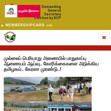
Demanding
General
குழுவில் இணைய
Secretary
Election by KCP
MEMBERSHIPCARD
தமிழ்
Toggl
naviga
முல்லைப் பெரியாறு அணையில் பாதுகாப்பு
ஆணையம் ஆய்வு.. கோரிக்கைகளை அடுக்கிய
தமிழகம்.. கேரளா முரண்டு..!