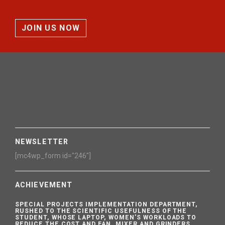
JOIN US NOW
NEWSLETTER
[mc4wp_form id="246"]
ACHIEVEMENT
SPECIAL PROJECTS IMPLEMENTATION DEPARTMENT,
RUSHED TO THE SCIENTIFIC USEFULNESS OF THE
STUDENT, WHOSE LAPTOP, WOMEN’S WORKLOADS TO
REDUCE THE COST AND FAN, MIXER AND GRINDERS