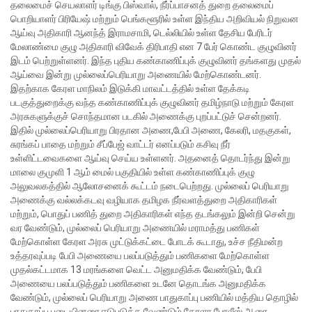
தலைமைச் செயலாளர் டிங்கு பிஸ்வால், நீர்ப்பாசனத் துறை தலைமைப்
பொறியாளர் பிரியேஷ் மற்றும் பெங்களூரில் உள்ள இந்திய அறிவியல் நிறுவன
ஆய்வு அதிகாரி ஆனந்த் இராமசாமி, டெல்லியில் உள்ள தேசிய பேரிடர்
மேலாண்மை குழு அதிகாரி விவேக் திரிபாதி என 7 பேர் கொண்ட குழுவினர்
இடம் பெற்றுள்ளனர்.
இந்த புதிய கண்காணிப்புக் குழுவினர் தங்களது முதல்
ஆய்வை இன்று முல்லைப்பெரியாறு அணையில் மேற்கொண்டனர்.
இதற்காக கேரள மாநிலம் இடுக்கி மாவட்டத்தில் உள்ள தேக்கடி
படகுத்துறைக்கு வந்த கண்காணிப்புக் குழுவினர் தமிழ்நாடு மற்றும் கேரள
அரசுகளுக்குச் சொந்தமான படகில் அணைக்கு புறப்பட்டுச் சென்றனர்.
இதில் முல்லைப்பெரியாறு பிரதான அணை,பேபி அணை, கேலரி, மதகுகள்,
சுரங்கப் பாதை மற்றும் சீப்பேஜ் வாட்டர் எனப்படும் கசிவு நீர்
உள்ளிட்டவைகளை ஆய்வு செய்ய உள்ளனர். அதனைத் தொடர்ந்து இன்று
மாலை குமுளி 1 ஆம் மைல் பகுதியில் உள்ள கண்காணிப்புக் குழு
அலுவலகத்தில் ஆலோசனைக் கூட்டம் நடைபெற்றது.
முல்லைப் பெரியாறு
அணைக்கு வல்லக்கடவு வழியாக தமிழக நீர்வளத்துறை அதிகாரிகள்
மற்றும், பொதுப் பணித் துறை அதிகாரிகள் எந்த தடங்கலும் இன்றி சென்று
வர வேண்டும், முல்லைப் பெரியாறு அணையில் மராமத்து பணிகள்
மேற்கொள்ள கேரள அரசு முட்டுக்கட்டை போடக் கூடாது, உச்ச நீதிமன்ற
உத்தரவுப்படி பேபி அணையை பலப்படுத்தும் பணிகளை மேற்கொள்ள
முதல்கட்டமாக 13 மரங்களை வெட்ட அனுமதிக்க வேண்டும், பேபி
அணையை பலப்படுத்தும் பணிகளை உடனே தொடங்க அனுமதிக்க
வேண்டும், முல்லைப் பெரியாறு அணை பாதுகாப்பு பணியில் மத்திய தொழில்
பாதுகாப்பு படையினரை ஈடுபடுத்த வேண்டும்,கேரளா போலீஸ் ஆரை