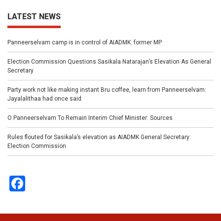
LATEST NEWS
Panneerselvam camp is in control of AIADMK: former MP
Election Commission Questions Sasikala Natarajan’s Elevation As General
Secretary
Party work not like making instant Bru coffee, learn from Panneerselvam:
Jayalalithaa had once said
O Panneerselvam To Remain Interim Chief Minister: Sources
Rules flouted for Sasikala’s elevation as AIADMK General Secretary:
Election Commission
Facebook