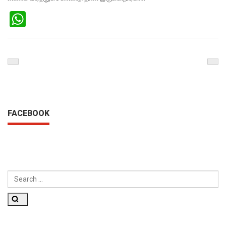
WhatsApp
Previous
Nex
Post
Pos
FACEBOOK
SEARCH
FOR:
Search