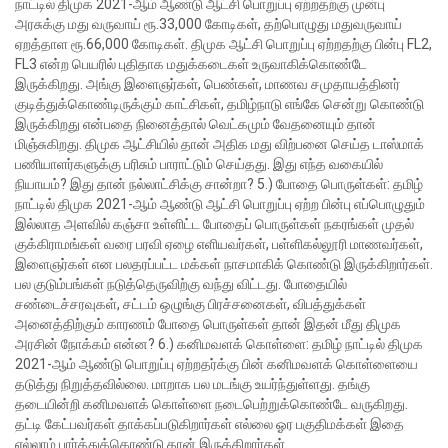
நாட்டில் திமுக 2021-ஆம் ஆண்டு ஆட்சி பொறுப்பு ஏற்றதற்கு முன்பு
அரசுக்கு மது வருவாய் ரூ.33,000 கோடிகள், தற்பொழுது மதுவருவாய்
ஏறத்தாள ரூ.66,000 கோடிகள்.
திமுக ஆட்சி பொறுப்பு ஏற்றதற்கு பின்பு FL2,
FL3 என்ற பெயரில் புதிதாக மதுக்கடைகள் உருவாகிக்கொண்டே
இருக்கிறது. அங்கு இளைஞர்கள், பெண்கள், மாணவ சமுதாயத்தினர்
குடித்துக்கொண்டிருக்கும் காட்சிகள், தமிழ்நாடு எங்கே சென்று கொண்டு
இருக்கிறது என்பதை நினைத்தால் வெட்கமும் வேதனையும் தான்
மிஞ்சுகிறது.
திமுக ஆட்சியில் தான் அதிக மது விற்பனை செய்த டாஸ்மாக்
பணியாளர்களுக்கு பரிசும் பாராட்டும் செய்தது. இது எந்த வகையில்
நியாயம்? இது தான் நல்லாட்சிக்கு சான்றா?
5.) போதை பொருள்கள்:
தமிழ்
நாட்டில் திமுக 2021-ஆம் ஆண்டு ஆட்சி பொறுப்பு ஏற்ற பின்பு எப்பொழுதும்
இல்லாத அளவில் கஞ்சா உள்ளிட்ட போதைப் பொருள்கள் நகரங்கள் முதல்
குக்கிராமங்கள் வரை பரவி ஏழை எளியவர்கள், பள்ளிகல்லூரி மாணவர்கள்,
இளைஞர்கள் என பலதரப்பட்ட மக்கள் நாசமாகிக் கொண்டு இருக்கிறார்கள்.
பல குடும்பங்கள் நடுத்தெருவிற்கு வந்து விட்டது. போதையில்
சண்டைச்சரவுகள், சட்டம் ஒழுங்கு பிரச்சனைகள், விபத்துக்கள்
அனைத்திற்கும் காரணம் போதை பொருள்கள் தான் இதன் மீது திமுக
அரசின் நோக்கம் என்ன?
6.) கனிமவளக் கொள்ளை:
தமிழ் நாட்டில் திமுக
2021-ஆம் ஆண்டு பொறுப்பு ஏற்றதர்க்கு பின் கனிமவளக் கொள்ளையை
தடுத்து நிறுத்தவில்லை. மாறாக பல மடங்கு உயர்ந்துள்ளது. தங்கு
தடையின்றி கனிமவளக் கொள்ளை நடைபெற்றுக்கொண்டே வருகிறது.
தட்டி கேட்பவர்கள் தாக்கப்படுகிறார்கள் எல்லை ஓர பகுதிமக்கள் இதை
எல்லாம் பார்த்துக்கொண்டு தான் இருக்கிறார்கள்.