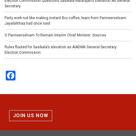
Election Commission Questions Sasikala Natarajan’s Elevation As General
Secretary
Party work not like making instant Bru coffee, learn from Panneerselvam:
Jayalalithaa had once said
O Panneerselvam To Remain Interim Chief Minister: Sources
Rules flouted for Sasikala’s elevation as AIADMK General Secretary:
Election Commission
Facebook
JOIN US NOW