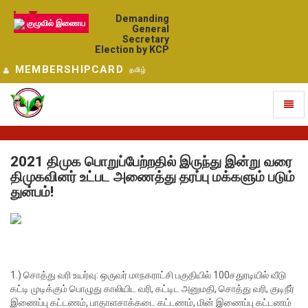
Demanding
குழுவில் இணைய
General
Secretary
Election by KCP
MEMBERSHIPCARD
தமிழ்
Toggl
naviga
2021 திமுக பொறுப்பேற்றதில் இருந்து இன்று வரை
திமுகவினர் உட்பட அணைத்து தரப்பு மக்களும் படும்
துன்பம்!
1.) சொத்து வரி உயர்வு:
ஒருவர் மாநகராட்சி பகுதியில் 100சதுரடியில் வீடு
கட்டி முடிக்கும் பொழுது காலியிட வரி, கட்டிட அனுமதி, சொத்து வரி, குடிநீர்
இணைப்பு கட்டணம், பாதாளசாக்கடை கட்டணம், மின் இணைப்பு கட்டணம்